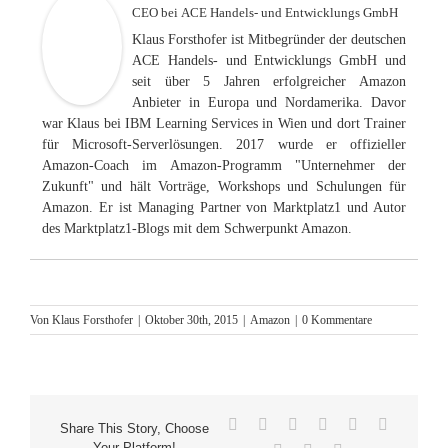
CEO
bei
ACE Handels- und Entwicklungs GmbH
Klaus Forsthofer ist Mitbegründer der deutschen
ACE Handels- und Entwicklungs GmbH und
seit über 5 Jahren erfolgreicher Amazon
Anbieter in Europa und Nordamerika. Davor
war Klaus bei IBM Learning Services in Wien und dort Trainer
für Microsoft-Serverlösungen. 2017 wurde er offizieller
Amazon-Coach im Amazon-Programm "Unternehmer der
Zukunft" und hält Vorträge, Workshops und Schulungen für
Amazon. Er ist Managing Partner von Marktplatz1 und Autor
des Marktplatz1-Blogs mit dem Schwerpunkt Amazon.
Von
Klaus Forsthofer
|
Oktober 30th, 2015
|
Amazon
|
0 Kommentare
Facebook
X
Reddit
LinkedIn
WhatsApp
Tumblr
Share This Story, Choose
Your Platform!