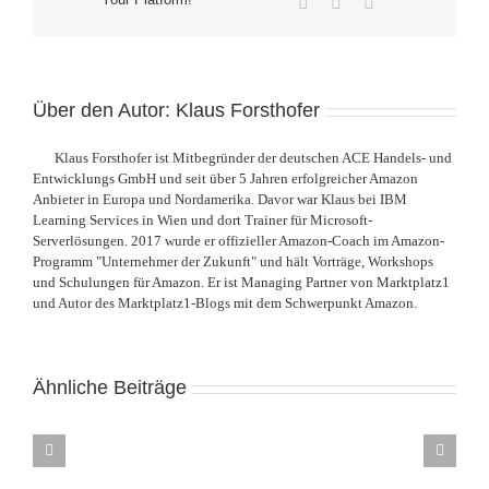
Pinterest
Vk
E-
Mail
Über den Autor:
Klaus Forsthofer
Klaus Forsthofer ist Mitbegründer der deutschen ACE Handels- und
Entwicklungs GmbH und seit über 5 Jahren erfolgreicher Amazon
Anbieter in Europa und Nordamerika. Davor war Klaus bei IBM
Learning Services in Wien und dort Trainer für Microsoft-
Serverlösungen. 2017 wurde er offizieller Amazon-Coach im Amazon-
Programm "Unternehmer der Zukunft" und hält Vorträge, Workshops
und Schulungen für Amazon. Er ist Managing Partner von Marktplatz1
und Autor des Marktplatz1-Blogs mit dem Schwerpunkt Amazon.
Amazon-
Seattle
Konferenz
Ähnliche Beiträge
is
Amazon-
AMZ4brands
in
Coaching-
in
Klaus
A+
the
Programm
München
Forsthofer
Content:
books
„Unternehmerinnen
–
im
Wie
–
der
Geballtes