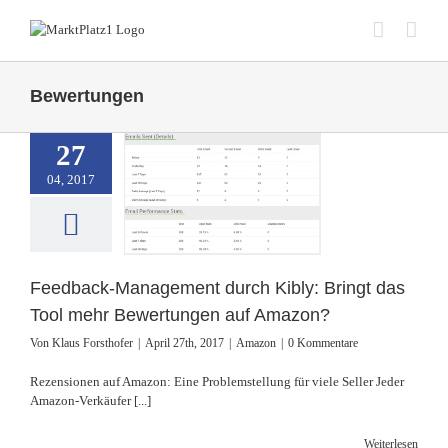
Zum
Inhalt
springen
Bewertungen
27
ack-Management
04, 2017
ibly: Bringt das
ehr Bewertungen
uf Amazon?
Amazon
Feedback-Management durch Kibly: Bringt das
Tool mehr Bewertungen auf Amazon?
Von
Klaus Forsthofer
|
April 27th, 2017
|
Amazon
|
0 Kommentare
Rezensionen auf Amazon: Eine Problemstellung für viele Seller Jeder
Amazon-Verkäufer [...]
Weiterlesen