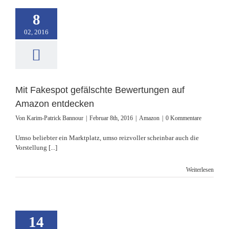
8
02, 2016
espot gefälschte
ngen auf Amazon
entdecken
Amazon
Mit Fakespot gefälschte Bewertungen auf
Amazon entdecken
Von
Karim-Patrick Bannour
|
Februar 8th, 2016
|
Amazon
|
0 Kommentare
Umso beliebter ein Marktplatz, umso reizvoller scheinbar auch die
Vorstellung [...]
Weiterlesen
14