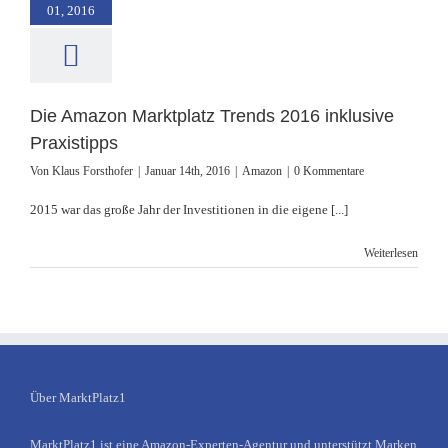
azon Marktplatz
01, 2016
 2016 inklusive
raxistipps
Amazon
Die Amazon Marktplatz Trends 2016 inklusive
Praxistipps
Von
Klaus Forsthofer
|
Januar 14th, 2016
|
Amazon
|
0 Kommentare
2015 war das große Jahr der Investitionen in die eigene [...]
Weiterlesen
Über MarktPlatz1
MarktPlatz1 ist eine Amazon-Experten-Agentur und unterstützt Marken