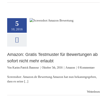
zon: Gratis
stmuster für
5
ungen ab sofort
10, 2016
t mehr erlaubt
Amazon
Amazon: Gratis Testmuster für Bewertungen ab
sofort nicht mehr erlaubt
Von
Karim-Patrick Bannour
|
Oktober 5th, 2016
|
Amazon
|
0 Kommentare
Screenshot: Amazon.de Bewertung Amazon hat nun bekanntgegeben,
dass es seine [...]
Weiterlesen