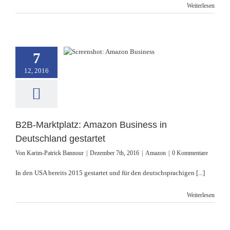
Weiterlesen
ktplatz: Amazon
7
s in Deutschland
gestartet
12, 2016
Amazon
B2B-Marktplatz: Amazon Business in
Deutschland gestartet
Von
Karim-Patrick Bannour
|
Dezember 7th, 2016
|
Amazon
|
0 Kommentare
In den USA bereits 2015 gestartet und für den deutschsprachigen [...]
Weiterlesen