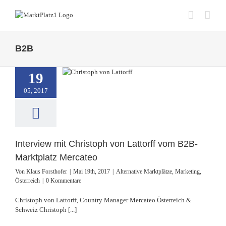
Zum
Inhalt
springen
B2B
ew mit Christoph
ttorff vom B2B-
19
platz Mercateo
05, 2017
ative Marktplätze
eting
Österreich
Interview mit Christoph von Lattorff vom B2B-
Marktplatz Mercateo
Von
Klaus Forsthofer
|
Mai 19th, 2017
|
Alternative Marktplätze
,
Marketing
,
Österreich
|
0 Kommentare
Christoph von Lattorff, Country Manager Mercateo Österreich &
Schweiz Christoph [...]