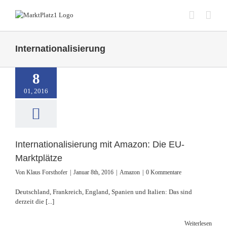
Zum
Inhalt
springen
Internationalisierung
tionalisierung mit
zon: Die EU-
8
arktplätze
01, 2016
Amazon
Internationalisierung mit Amazon: Die EU-
Marktplätze
Von
Klaus Forsthofer
|
Januar 8th, 2016
|
Amazon
|
0 Kommentare
Deutschland, Frankreich, England, Spanien und Italien: Das sind
derzeit die [...]
Weiterlesen