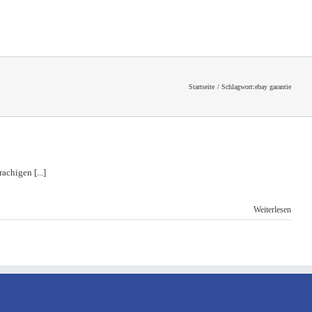
Startseite
Schlagwort:
ebay garantie
chigen [...]
Weiterlesen