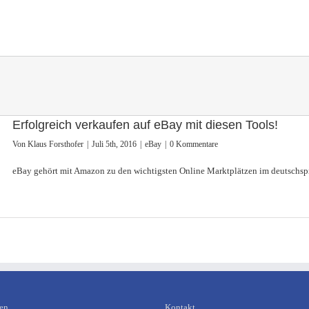
Erfolgreich verkaufen auf eBay mit diesen Tools!
Von
Klaus Forsthofer
|
Juli 5th, 2016
|
eBay
|
0 Kommentare
eBay gehört mit Amazon zu den wichtigsten Online Marktplätzen im deutschspra
en
Kontakt