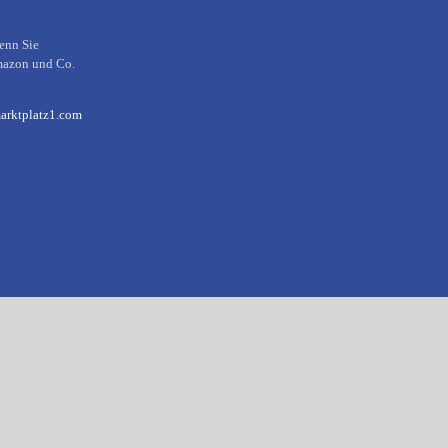
enn Sie
mazon und Co.
arktplatz1.com